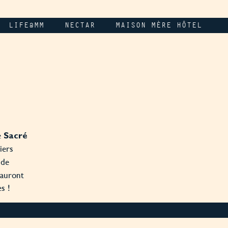
LIFE@MM
NECTAR
MAISON MÈRE HÔTEL
e
Sacré
iers
 de
sauront
s !