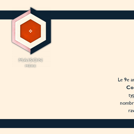
Panneau de gestion des cookies
Le 9e a
Co
ty
nombre
ra