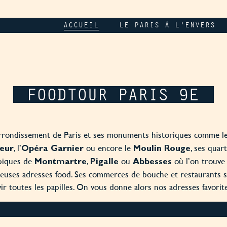
ACCUEIL
LE PARIS À L'ENVERS
FOODTOUR PARIS 9E
rrondissement de Paris et ses monuments historiques comme l
, l’
ou encore le
, ses quart
eur
Opéra Garnier
Moulin Rouge
piques de
,
ou
où l’on trouve
Montmartre
Pigalle
Abbesses
uses adresses food. Ses commerces de bouche et restaurants 
vir toutes les papilles. On vous donne alors nos adresses favorite