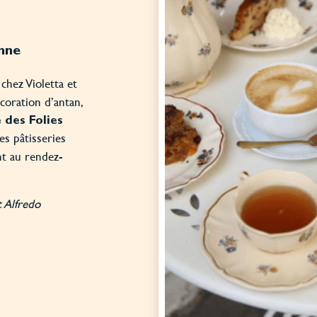
enne
chez Violetta et
coration d’antan,
 des Folies
des pâtisseries
nt au rendez-
t Alfredo