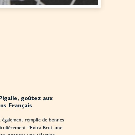
Pigalle, goûtez aux
ns Français
t également remplie de bonnes
iculièrement l’Extra Brut, une
 qui propose une
sélection