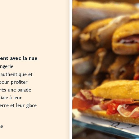
ent avec la rue
ngerie
 authentique et
 pour profiter
près une balade
ale à leur
rre et leur glace
he