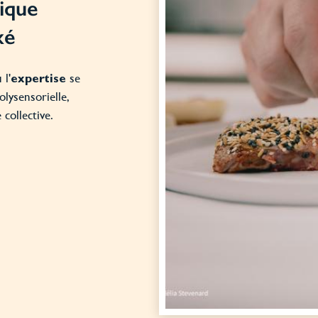
ique
xé
 l'
se
expertise
olysensorielle,
 collective.