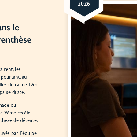
2026
ns le
renthèse
airent, les
 pourtant, au
les de calme. Des
s se dilate.
omade ou
e 9ème recèle
nthèse de détente.
ouvés par l’équipe