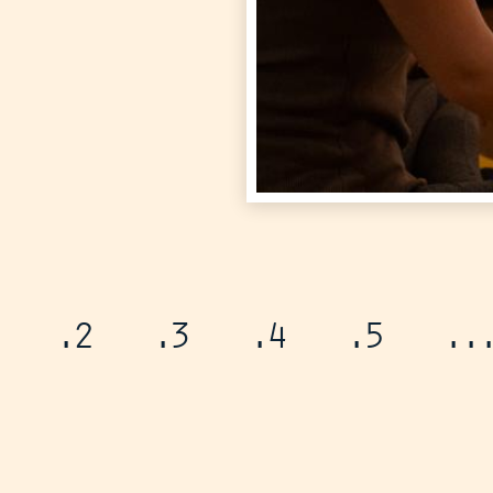
.2
.3
.4
.5
..