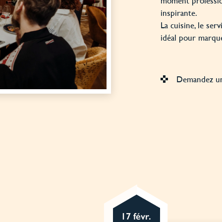
moment professio
inspirante.
La cuisine, le se
idéal pour marque
Demandez un
17 févr.