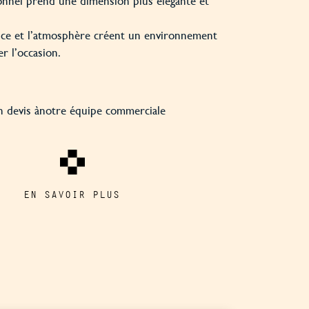
nnel prend une dimension plus élégante et
rvice et l’atmosphère créent un environnement
r l’occasion.
 devis à
notre équipe commerciale
EN SAVOIR PLUS