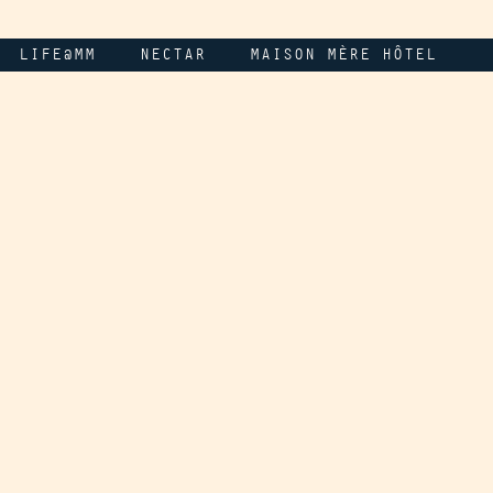
LIFE@MM
NECTAR
MAISON MÈRE HÔTEL