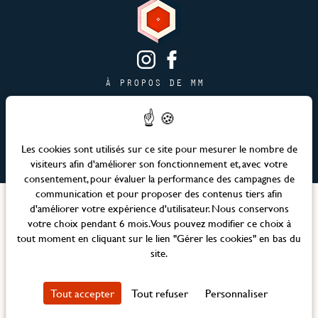
À PROPOS DE MM
CONTACT
PAGE JOBS
PUBLICITÉ & PARTENARIATS
Les cookies sont utilisés sur ce site pour mesurer le nombre de
visiteurs afin d'améliorer son fonctionnement et, avec votre
PLAN DU SITE
consentement, pour évaluer la performance des campagnes de
communication et pour proposer des contenus tiers afin
Langues
d'améliorer votre expérience d'utilisateur. Nous conservons
votre choix pendant 6 mois. Vous pouvez modifier ce choix à
tout moment en cliquant sur le lien "Gérer les cookies" en bas du
Site officiel – Maison Mère © 2026 Tous droits réservés
site.
Mentions légales et CGV
Politique RSE
Tout accepter
Tout refuser
Personnaliser
Politique de confidentialité
Gérer les cookies