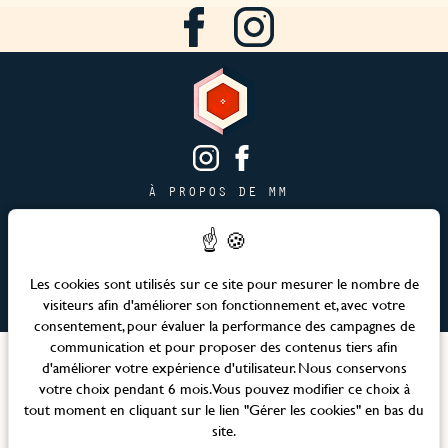
À PROPOS DE MM
CONTACT
PAGE JOBS
PUBLICITÉ & PARTENARIATS
Les cookies sont utilisés sur ce site pour mesurer le nombre de
visiteurs afin d'améliorer son fonctionnement et, avec votre
PLAN DU SITE
consentement, pour évaluer la performance des campagnes de
communication et pour proposer des contenus tiers afin
Langues
d'améliorer votre expérience d'utilisateur. Nous conservons
votre choix pendant 6 mois. Vous pouvez modifier ce choix à
tout moment en cliquant sur le lien "Gérer les cookies" en bas du
Site officiel – Maison Mère © 2026 Tous droits réservés
site.
Mentions légales et CGV