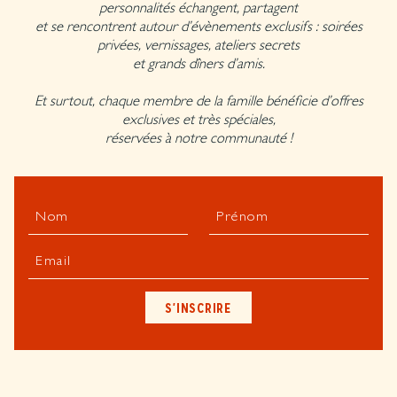
personnalités échangent, partagent
et se rencontrent autour d’évènements exclusifs : soirées
privées, vernissages, ateliers secrets
et grands dîners d’amis.
Et surtout, chaque membre de la famille bénéficie d’offres
exclusives et très spéciales,
réservées à notre communauté !
Nom
Prénom
Email
S'INSCRIRE