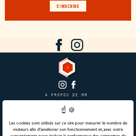
S'INSCRIRE
À PROPOS DE MM
CONTACT
PAGE JOBS
PUBLICITÉ & PARTENARIATS
Les cookies sont utilisés sur ce site pour mesurer le nombre de
visiteurs afin d'améliorer son fonctionnement et, avec votre
PLAN DU SITE
consentement, pour évaluer la performance des campagnes de