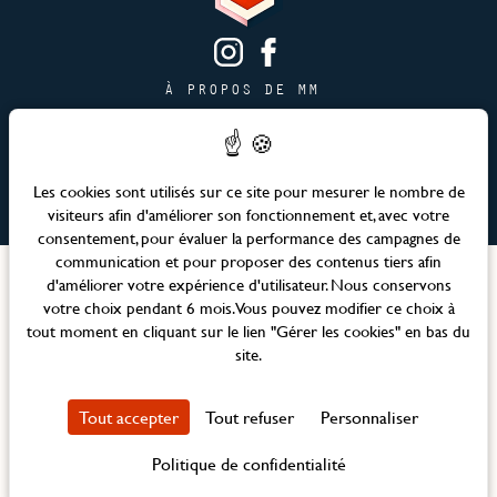
À PROPOS DE MM
CONTACT
PAGE JOBS
PUBLICITÉ & PARTENARIATS
Les cookies sont utilisés sur ce site pour mesurer le nombre de
visiteurs afin d'améliorer son fonctionnement et, avec votre
PLAN DU SITE
consentement, pour évaluer la performance des campagnes de
communication et pour proposer des contenus tiers afin
Langues
d'améliorer votre expérience d'utilisateur. Nous conservons
votre choix pendant 6 mois. Vous pouvez modifier ce choix à
tout moment en cliquant sur le lien "Gérer les cookies" en bas du
Site officiel – Maison Mère © 2026 Tous droits réservés
site.
Mentions légales et CGV
Politique RSE
Tout accepter
Tout refuser
Personnaliser
Politique de confidentialité
Gérer les cookies
Politique de confidentialité
Création Agence WEBCOM