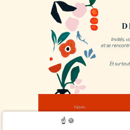
D
Invités, v
et se rencontr
Et surtout
Nom