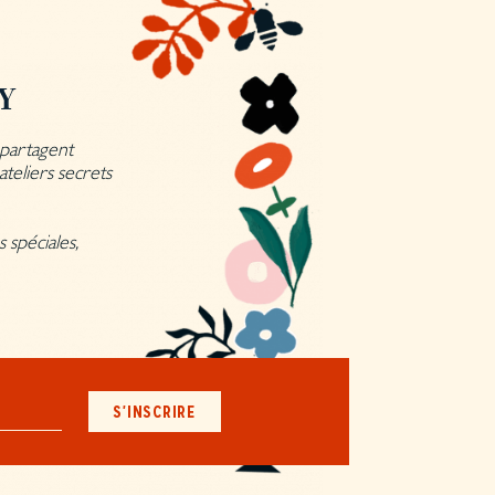
LY
, partagent
teliers secrets
 spéciales,
S'INSCRIRE