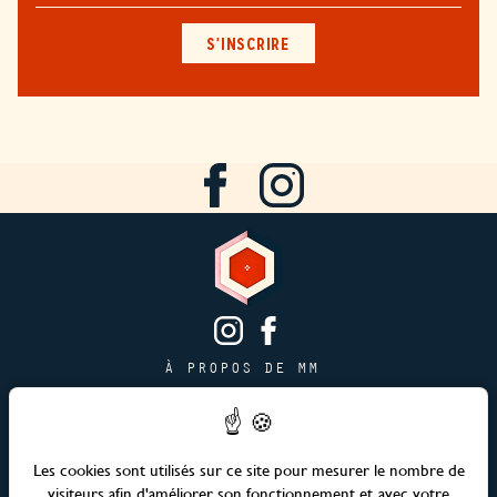
S'INSCRIRE
À PROPOS DE MM
CONTACT
PAGE JOBS
PUBLICITÉ & PARTENARIATS
Les cookies sont utilisés sur ce site pour mesurer le nombre de
visiteurs afin d'améliorer son fonctionnement et, avec votre
PLAN DU SITE