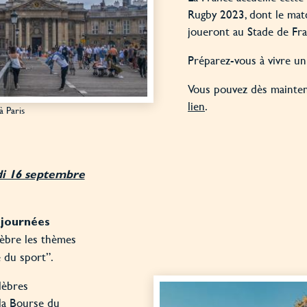
Rugby 2023, dont le matc
joueront au Stade de Fra
Préparez-vous à vivre u
Vous pouvez dès mainten
lien
.
 Paris
di 16 septembre
journées
èbre les thèmes
e du sport”.
lèbres
la Bourse du