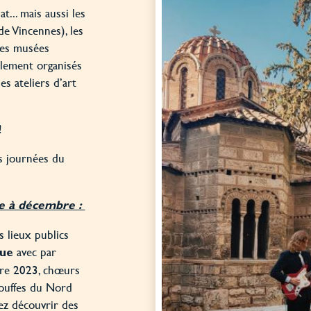
... mais aussi les
de Vincennes), les
 les musées
alement organisés
s ateliers d’art
 !
s journées du
.
e à décembre :
 lieux publics
avec par
ue
re 2023, chœurs
Bouffes du Nord
z découvrir des