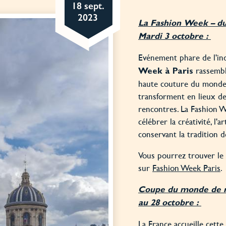
18 sept.
2023
La Fashion Week – du
Mardi 3 octobre :
Evénement phare de l'ind
rassembl
Week à Paris
haute couture du monde e
transforment en lieux de 
rencontres. La Fashion W
célébrer la créativité, l'a
conservant la tradition 
Vous pourrez trouver le p
sur
Fashion Week Paris
.
Coupe du monde de r
au 28 octobre :
La France accueille cet