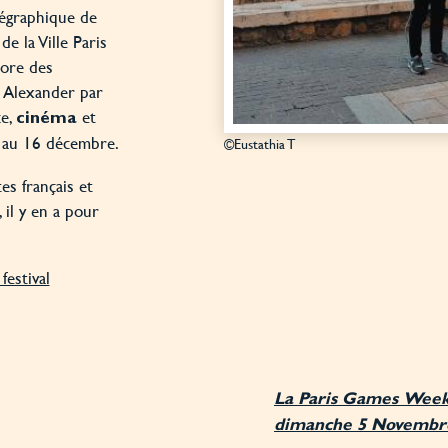
égraphique de
e la Ville Paris
ore des
t Alexander par
ce,
et
cinéma
 au 16 décembre.
©Eustathia T
es français et
 il y en a pour
festival
La Paris Games Week
dimanche 5 Novembre