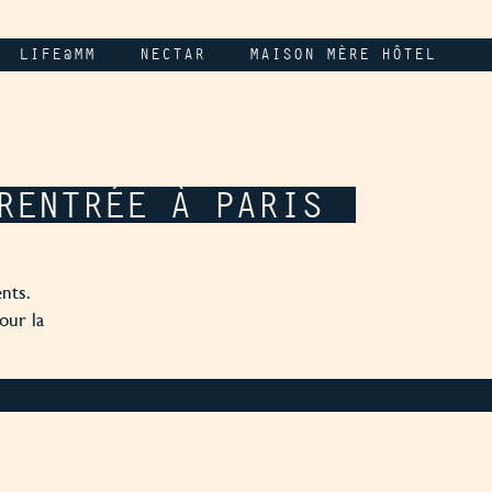
LIFE@MM
NECTAR
MAISON MÈRE HÔTEL
RENTRÉE À PARIS
ents.
our la