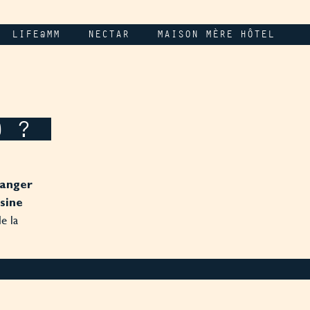
LIFE@MM
NECTAR
MAISON MÈRE HÔTEL
9 ?
nger
isine
e la