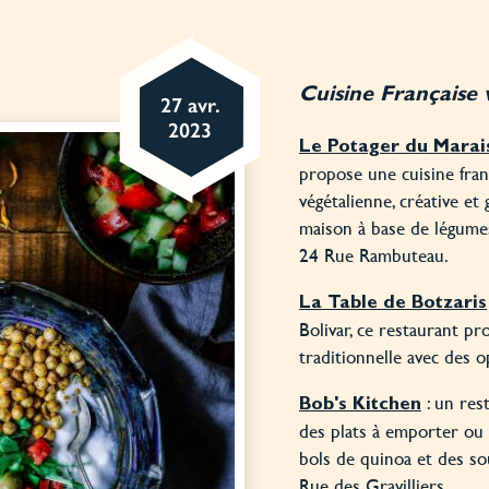
Cuisine Française
27 avr.
2023
Le Potager du Marai
propose une cuisine franç
végétalienne, créative et
maison à base de légumes 
24 Rue Rambuteau.
La Table de Botzaris
Bolivar, ce restaurant pr
traditionnelle avec des 
: un res
Bob's Kitchen
des plats à emporter ou
bols de quinoa et des so
Rue des Gravilliers.