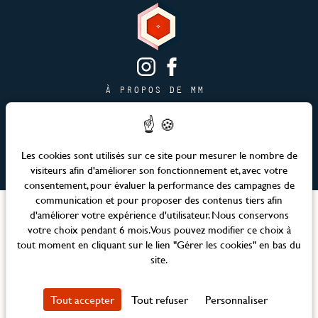
À PROPOS DE MM
CONTACT
PAGE JOBS
PUBLICITÉ & PARTENARIATS
Les cookies sont utilisés sur ce site pour mesurer le nombre de
visiteurs afin d'améliorer son fonctionnement et, avec votre
PLAN DU SITE
consentement, pour évaluer la performance des campagnes de
communication et pour proposer des contenus tiers afin
Langues
d'améliorer votre expérience d'utilisateur. Nous conservons
votre choix pendant 6 mois. Vous pouvez modifier ce choix à
tout moment en cliquant sur le lien "Gérer les cookies" en bas du
Site officiel – Maison Mère © 2026 Tous droits réservés
site.
Mentions légales et CGV
Politique RSE
Tout accepter
Tout refuser
Personnaliser
Politique de confidentialité