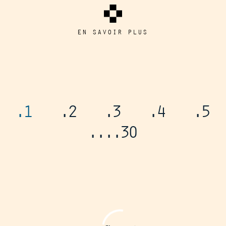
EN SAVOIR PLUS
.1
.2
.3
.4
.5
...
.30