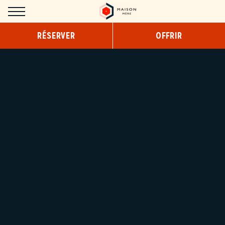
Panneau de gestion des cookies
RÉSERVER
OFFRIR
HÔTEL
CONCEPT
DESIGN
SERVICES
COWORKING
PETIT-DÉJEUNER
SNACKING/ROOM SERVICE
CHAMBRES