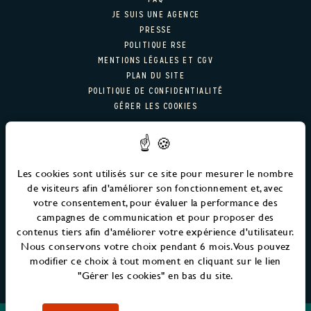
RESTAURANT & BAR
JE SUIS UNE AGENCE
PRESSE
RESTAURANT
POLITIQUE RSE
MENTIONS LÉGALES ET CGV
COCKTAIL BAR
PLAN DU SITE
POLITIQUE DE CONFIDENTIALITÉ
GÉRER LES COOKIES
GALERIE PHOTO
OFFRES
INSCRIPTION À LA NEWSLETTER
MM FAMILY
Les cookies sont utilisés sur ce site pour mesurer le nombre
Email
ENVOYER
de visiteurs afin d'améliorer son fonctionnement et, avec
EVENEMENTS
votre consentement, pour évaluer la performance des
campagnes de communication et pour proposer des
RENDEZ-VOUS MM
contenus tiers afin d'améliorer votre expérience d'utilisateur.
Nous conservons votre choix pendant 6 mois. Vous pouvez
ÉVÈNEMENTS À VENIR
modifier ce choix à tout moment en cliquant sur le lien
"Gérer les cookies" en bas du site.
LIFE AT MM