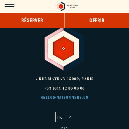
Panneau de gestion des cookies
RÉSERVER
OFFRIR
HÔTEL
CONCEPT
DESIGN
SERVICES
COWORKING
7 RUE MAYRAN
75009
,
PARIS
+33 (0)1 42 80 00 00
PETIT-DÉJEUNER
HELLO@MAISONMERE.CO
SNACKING/ROOM SERVICE
FR
CHAMBRES
FAQ