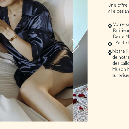
Une offre 
ville des 
Votre s
Parisien
Reine M
Petit-
Notre K
de notre
des ball
Maison 
surprises