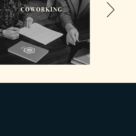
COWORKING
GA