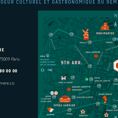
COEUR CULTUREL ET GASTRONOMIQUE DU 9ÈM
RE
75009 Paris
80 00 00
mere.co