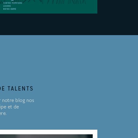
DE TALENTS
r notre blog nos
ipe et de
ère.