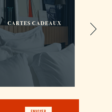
RE
CARTES CADEAUX
ENVOYER